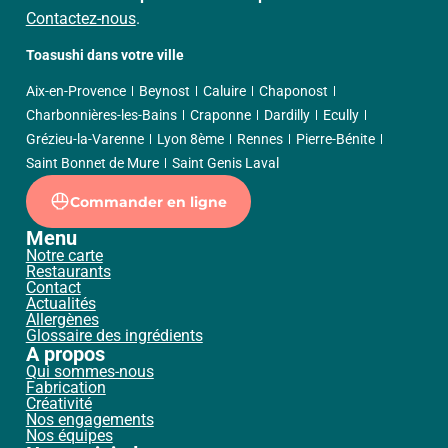
Contactez-nous
.
Toasushi dans votre ville
Aix-en-Provence
Beynost
Caluire
Chaponost
Charbonnières-les-Bains
Craponne
Dardilly
Ecully
Grézieu-la-Varenne
Lyon 8ème
Rennes
Pierre-Bénite
Saint Bonnet de Mure
Saint Genis Laval
Commander en ligne
Menu
Notre carte
Restaurants
Contact
Actualités
Allergènes
Glossaire des ingrédients
A propos
Qui sommes-nous
Fabrication
Créativité
Nos engagements
Nos équipes