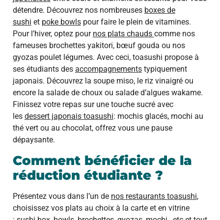
détendre. Découvrez nos nombreuses
boxes de
sushi
et
poke bowls
pour faire le plein de vitamines.
Pour l’hiver, optez pour
nos plats chauds
comme nos
fameuses brochettes yakitori, bœuf gouda ou nos
gyozas poulet légumes. Avec ceci, toasushi propose à
ses étudiants des
accompagnements
typiquement
japonais. Découvrez la soupe miso, le riz vinaigré ou
encore la salade de choux ou salade d’algues wakame.
Finissez votre repas sur une touche sucré avec
les
dessert japonais toasushi
: mochis glacés, mochi au
thé vert ou au chocolat, offrez vous une pause
dépaysante.
Comment bénéficier de la
réduction étudiante ?
Présentez vous dans l’un de
nos restaurants toasushi
,
choisissez vos plats au choix à la carte et en vitrine
:
sushi box
,
bowls
,
brochettes, gyozas
,
mochi
…etc et tout