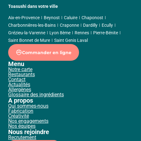
Toasushi dans votre ville
Aix-en-Provence
Beynost
Caluire
Chaponost
Charbonnières-les-Bains
Craponne
Dardilly
Ecully
Grézieu-la-Varenne
Lyon 8ème
Rennes
Pierre-Bénite
Saint Bonnet de Mure
Saint Genis Laval
Commander en ligne
Menu
Notre carte
Restaurants
Contact
Actualités
Allergènes
Glossaire des ingrédients
A propos
Qui sommes-nous
Fabrication
Créativité
Nos engagements
Nos équipes
Nous rejoindre
Recrutement