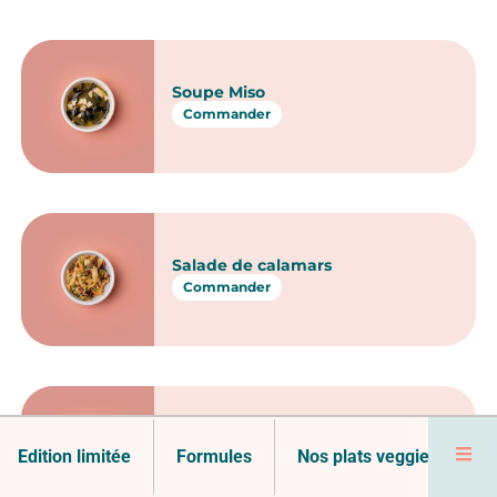
Soupe Miso
Commander
Salade de calamars
Commander
Salade d’algues
Edition limitée
Formules
Nos plats veggie
No
Commander